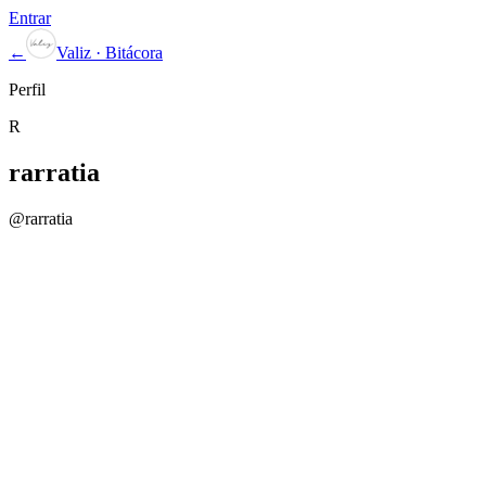
Entrar
←
Valiz · Bitácora
Perfil
R
rarratia
@
rarratia