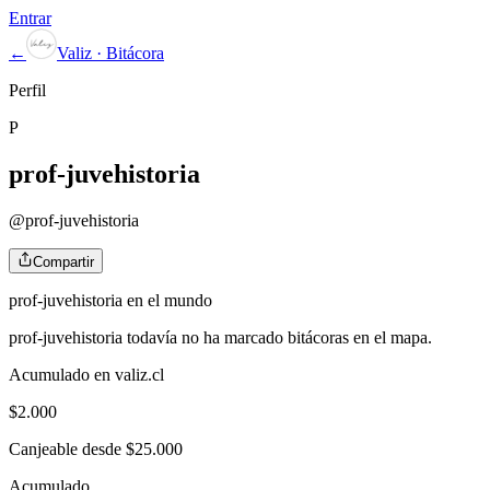
Entrar
←
Valiz · Bitácora
Perfil
P
prof-juvehistoria
@
prof-juvehistoria
Compartir
prof-juvehistoria
en el mundo
prof-juvehistoria
todavía no ha marcado bitácoras en el mapa.
Acumulado en valiz.cl
$
2.000
Canjeable desde $25.000
Acumulado