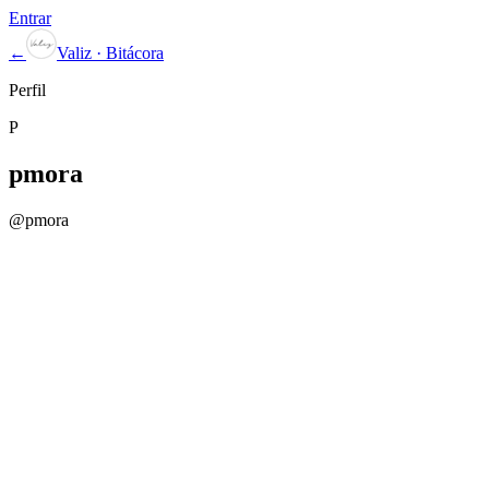
Entrar
←
Valiz · Bitácora
Perfil
P
pmora
@
pmora