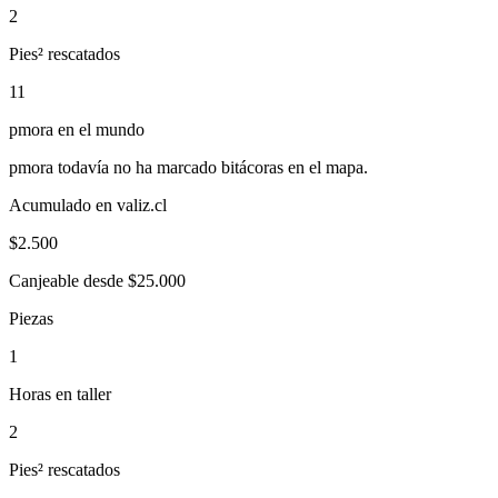
2
Pies² rescatados
11
pmora
en el mundo
pmora
todavía no ha marcado bitácoras en el mapa.
Acumulado en valiz.cl
$
2.500
Canjeable desde $25.000
Piezas
1
Horas en taller
2
Pies² rescatados