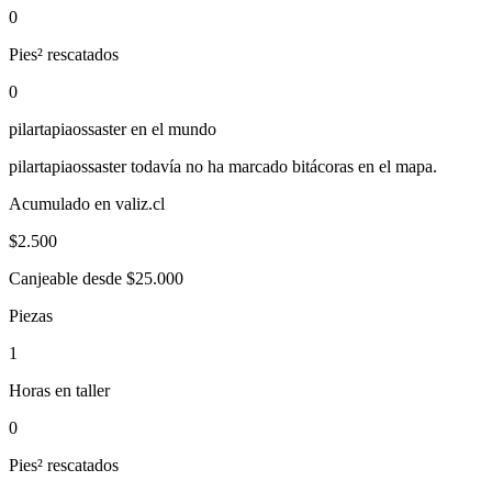
0
Pies² rescatados
0
pilartapiaossaster
en el mundo
pilartapiaossaster
todavía no ha marcado bitácoras en el mapa.
Acumulado en valiz.cl
$
2.500
Canjeable desde $25.000
Piezas
1
Horas en taller
0
Pies² rescatados