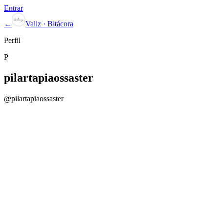
Entrar
←
Valiz · Bitácora
Perfil
P
pilartapiaossaster
@
pilartapiaossaster