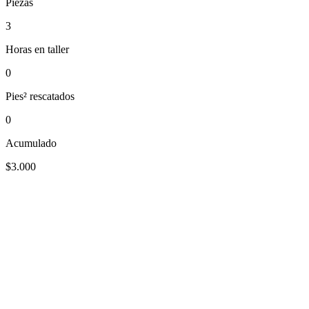
Piezas
3
Horas en taller
0
Pies² rescatados
0
Acumulado
$3.000