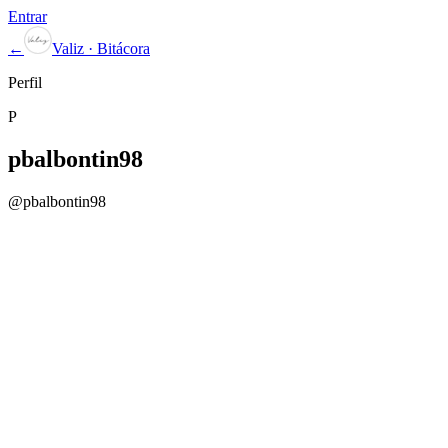
Entrar
←
Valiz · Bitácora
Perfil
P
pbalbontin98
@
pbalbontin98