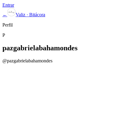
Entrar
←
Valiz · Bitácora
Perfil
P
pazgabrielabahamondes
@
pazgabrielabahamondes