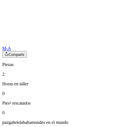
M-A
Compartir
Piezas
2
Horas en taller
0
Pies² rescatados
0
pazgabrielabahamondes
en el mundo