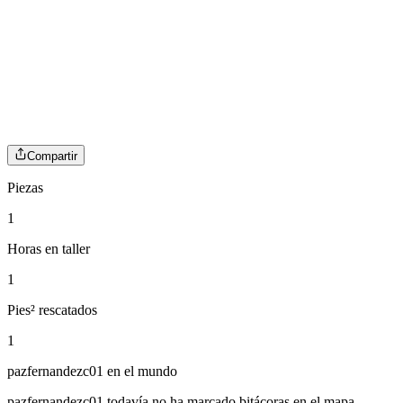
Compartir
Piezas
1
Horas en taller
1
Pies² rescatados
1
pazfernandezc01
en el mundo
pazfernandezc01
todavía no ha marcado bitácoras en el mapa.