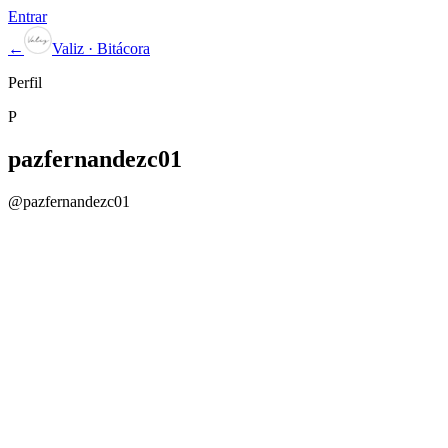
Entrar
←
Valiz · Bitácora
Perfil
P
pazfernandezc01
@
pazfernandezc01