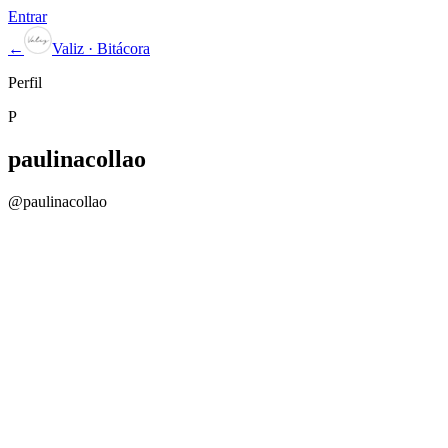
Entrar
←
Valiz · Bitácora
Perfil
P
paulinacollao
@
paulinacollao