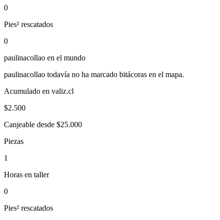
0
Pies² rescatados
0
paulinacollao
en el mundo
paulinacollao
todavía no ha marcado bitácoras en el mapa.
Acumulado en valiz.cl
$
2.500
Canjeable desde $25.000
Piezas
1
Horas en taller
0
Pies² rescatados