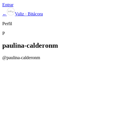
Entrar
←
Valiz · Bitácora
Perfil
P
paulina-calderonm
@
paulina-calderonm