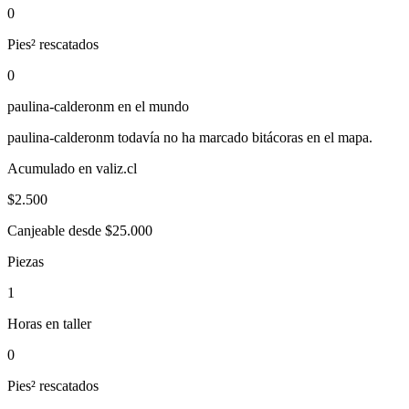
0
Pies² rescatados
0
paulina-calderonm
en el mundo
paulina-calderonm
todavía no ha marcado bitácoras en el mapa.
Acumulado en valiz.cl
$
2.500
Canjeable desde $25.000
Piezas
1
Horas en taller
0
Pies² rescatados