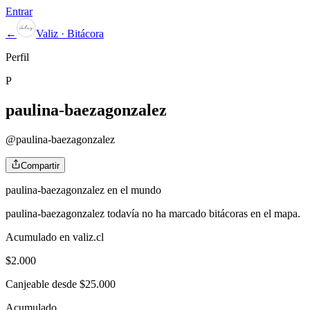
Entrar
←
Valiz · Bitácora
Perfil
P
paulina-baezagonzalez
@
paulina-baezagonzalez
Compartir
paulina-baezagonzalez
en el mundo
paulina-baezagonzalez
todavía no ha marcado bitácoras en el mapa.
Acumulado en valiz.cl
$
2.000
Canjeable desde $25.000
Acumulado