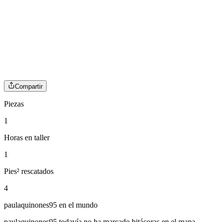
Compartir
Piezas
1
Horas en taller
1
Pies² rescatados
4
paulaquinones95
en el mundo
paulaquinones95
todavía no ha marcado bitácoras en el mapa.