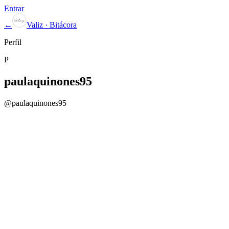
Entrar
←
Valiz · Bitácora
Perfil
P
paulaquinones95
@
paulaquinones95