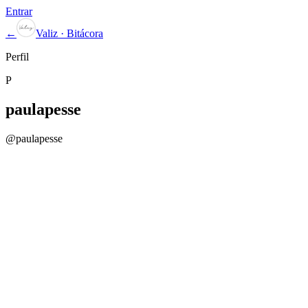
Entrar
←
Valiz · Bitácora
Perfil
P
paulapesse
@
paulapesse