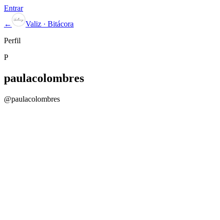
Entrar
←
Valiz · Bitácora
Perfil
P
paulacolombres
@
paulacolombres