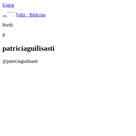
Entrar
←
Valiz · Bitácora
Perfil
P
patriciaguilisasti
@
patriciaguilisasti