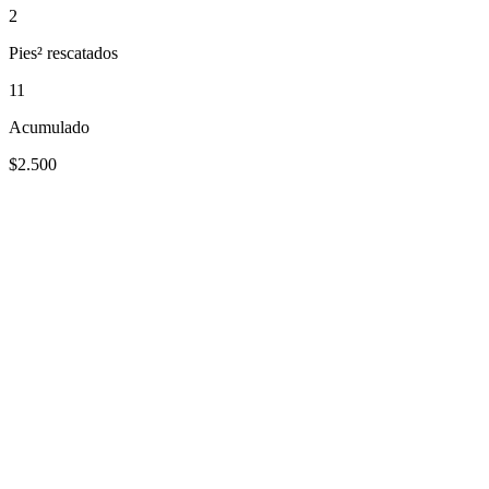
2
Pies² rescatados
11
Acumulado
$2.500