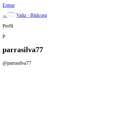
Entrar
←
Valiz · Bitácora
Perfil
P
parrasilva77
@
parrasilva77