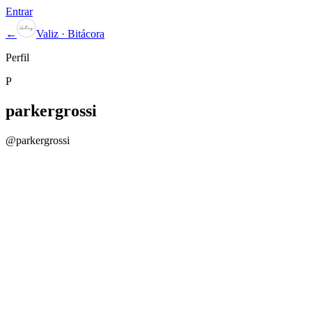
Entrar
←
Valiz · Bitácora
Perfil
P
parkergrossi
@
parkergrossi