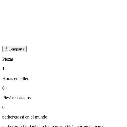
Compartir
Piezas
1
Horas en taller
0
Pies² rescatados
0
parkergrossi
en el mundo
parkergrossi
todavía no ha marcado bitácoras en el mapa.