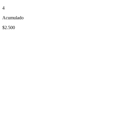
4
Acumulado
$2.500