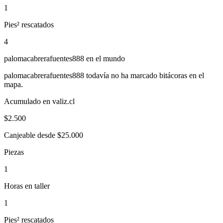
1
Pies² rescatados
4
palomacabrerafuentes888
en el mundo
palomacabrerafuentes888
todavía no ha marcado bitácoras en el
mapa.
Acumulado en valiz.cl
$
2.500
Canjeable desde $25.000
Piezas
1
Horas en taller
1
Pies² rescatados