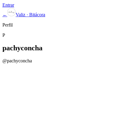
Entrar
←
Valiz · Bitácora
Perfil
P
pachyconcha
@
pachyconcha