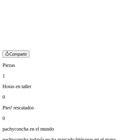
Compartir
Piezas
1
Horas en taller
0
Pies² rescatados
0
pachyconcha
en el mundo
pachyconcha
todavía no ha marcado bitácoras en el mapa.