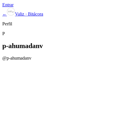
Entrar
←
Valiz · Bitácora
Perfil
P
p-ahumadanv
@
p-ahumadanv