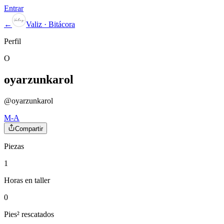
Entrar
←
Valiz · Bitácora
Perfil
O
oyarzunkarol
@
oyarzunkarol
M-A
Compartir
Piezas
1
Horas en taller
0
Pies² rescatados