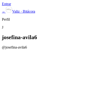
Entrar
←
Valiz · Bitácora
Perfil
J
josefina-avila6
@
josefina-avila6