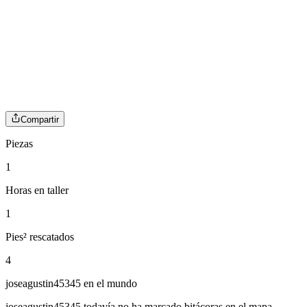
Compartir
Piezas
1
Horas en taller
1
Pies² rescatados
4
joseagustin45345
en el mundo
joseagustin45345
todavía no ha marcado bitácoras en el mapa.