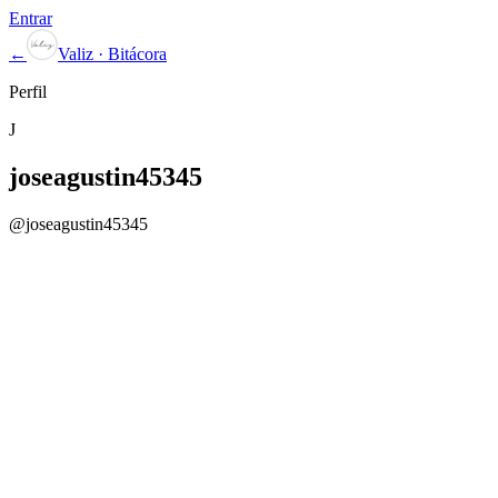
Entrar
←
Valiz · Bitácora
Perfil
J
joseagustin45345
@
joseagustin45345