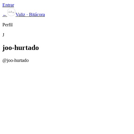
Entrar
←
Valiz · Bitácora
Perfil
J
joo-hurtado
@
joo-hurtado