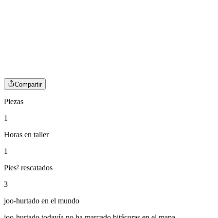
Compartir
Piezas
1
Horas en taller
1
Pies² rescatados
3
joo-hurtado
en el mundo
joo-hurtado
todavía no ha marcado bitácoras en el mapa.