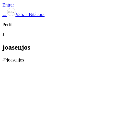
Entrar
←
Valiz · Bitácora
Perfil
J
joasenjos
@
joasenjos