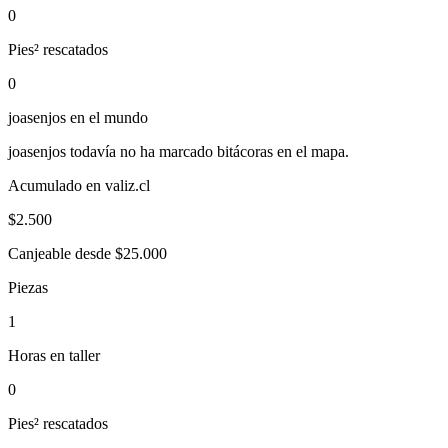
0
Pies² rescatados
0
joasenjos
en el mundo
joasenjos
todavía no ha marcado bitácoras en el mapa.
Acumulado en valiz.cl
$
2.500
Canjeable desde $25.000
Piezas
1
Horas en taller
0
Pies² rescatados