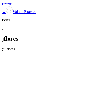
Entrar
←
Valiz · Bitácora
Perfil
J
jflores
@
jflores