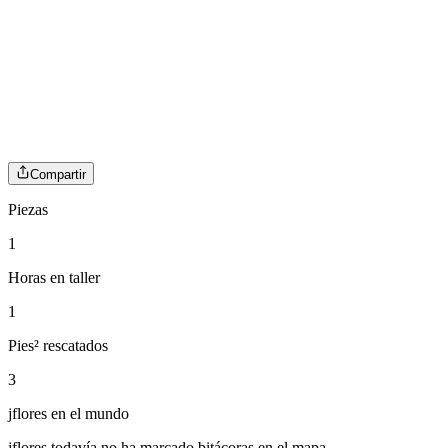
Compartir
Piezas
1
Horas en taller
1
Pies² rescatados
3
jflores
en el mundo
jflores
todavía no ha marcado bitácoras en el mapa.