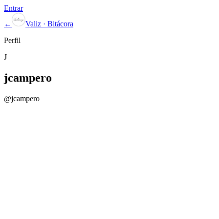
Entrar
←
Valiz · Bitácora
Perfil
J
jcampero
@
jcampero