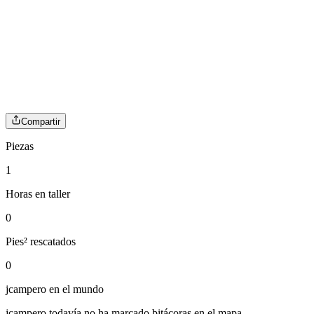
Compartir
Piezas
1
Horas en taller
0
Pies² rescatados
0
jcampero
en el mundo
jcampero
todavía no ha marcado bitácoras en el mapa.