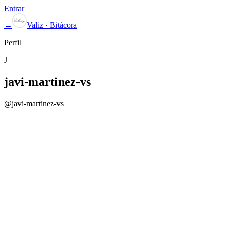
Entrar
←
Valiz · Bitácora
Perfil
J
javi-martinez-vs
@
javi-martinez-vs