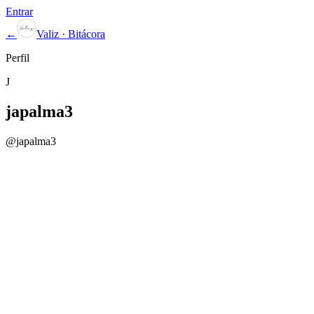
Entrar
←
Valiz · Bitácora
Perfil
J
japalma3
@
japalma3