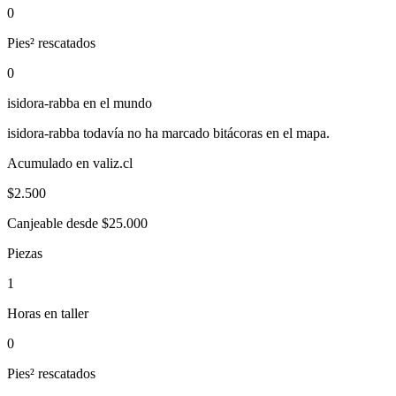
0
Pies² rescatados
0
isidora-rabba
en el mundo
isidora-rabba
todavía no ha marcado bitácoras en el mapa.
Acumulado en valiz.cl
$
2.500
Canjeable desde $25.000
Piezas
1
Horas en taller
0
Pies² rescatados