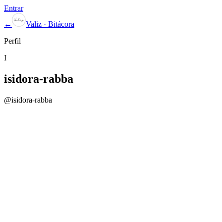
Entrar
←
Valiz · Bitácora
Perfil
I
isidora-rabba
@
isidora-rabba