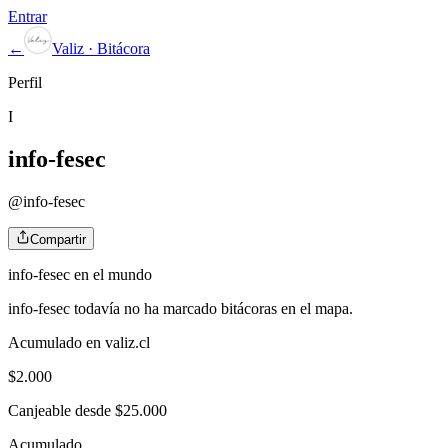
Entrar
←
Valiz · Bitácora
Perfil
I
info-fesec
@
info-fesec
Compartir
info-fesec
en el mundo
info-fesec
todavía no ha marcado bitácoras en el mapa.
Acumulado en valiz.cl
$
2.000
Canjeable desde $25.000
Acumulado