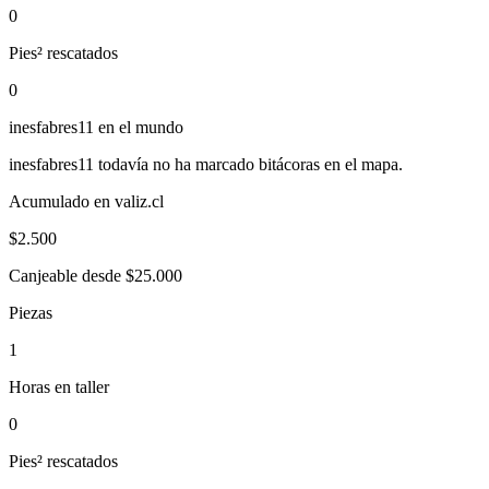
0
Pies² rescatados
0
inesfabres11
en el mundo
inesfabres11
todavía no ha marcado bitácoras en el mapa.
Acumulado en valiz.cl
$
2.500
Canjeable desde $25.000
Piezas
1
Horas en taller
0
Pies² rescatados