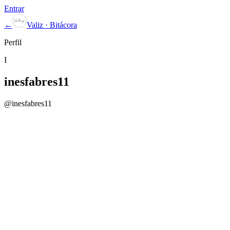
Entrar
←
Valiz · Bitácora
Perfil
I
inesfabres11
@
inesfabres11