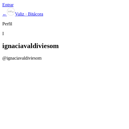
Entrar
←
Valiz · Bitácora
Perfil
I
ignaciavaldiviesom
@
ignaciavaldiviesom