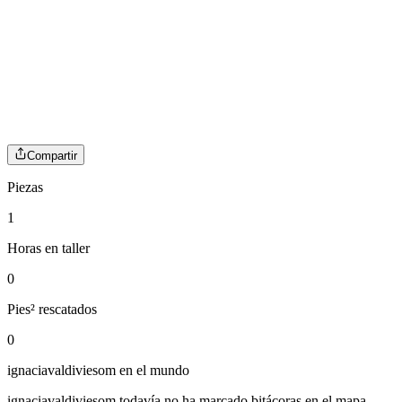
Compartir
Piezas
1
Horas en taller
0
Pies² rescatados
0
ignaciavaldiviesom
en el mundo
ignaciavaldiviesom
todavía no ha marcado bitácoras en el mapa.