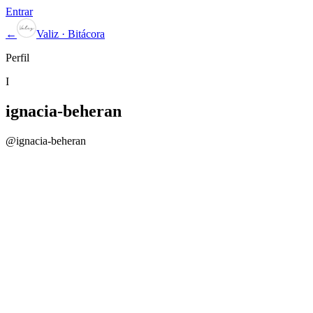
Entrar
←
Valiz · Bitácora
Perfil
I
ignacia-beheran
@
ignacia-beheran