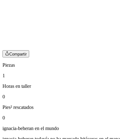
Compartir
Piezas
1
Horas en taller
0
Pies² rescatados
0
ignacia-beheran
en el mundo
ignacia-beheran
todavía no ha marcado bitácoras en el mapa.