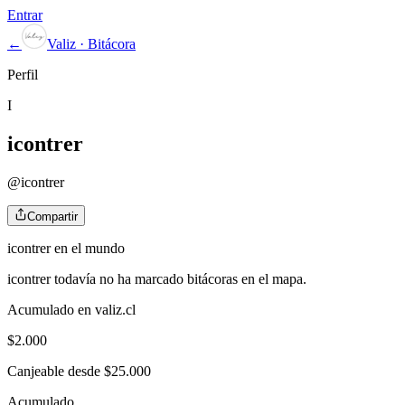
Entrar
←
Valiz · Bitácora
Perfil
I
icontrer
@
icontrer
Compartir
icontrer
en el mundo
icontrer
todavía no ha marcado bitácoras en el mapa.
Acumulado en valiz.cl
$
2.000
Canjeable desde $25.000
Acumulado