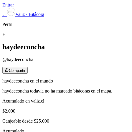
Entrar
←
Valiz · Bitácora
Perfil
H
haydeeconcha
@
haydeeconcha
Compartir
haydeeconcha
en el mundo
haydeeconcha
todavía no ha marcado bitácoras en el mapa.
Acumulado en valiz.cl
$
2.000
Canjeable desde $25.000
Acumulado