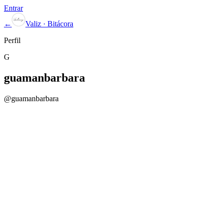
Entrar
←
Valiz · Bitácora
Perfil
G
guamanbarbara
@
guamanbarbara