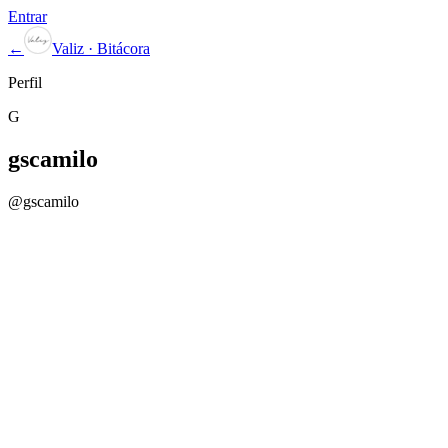
Entrar
←
Valiz · Bitácora
Perfil
G
gscamilo
@
gscamilo