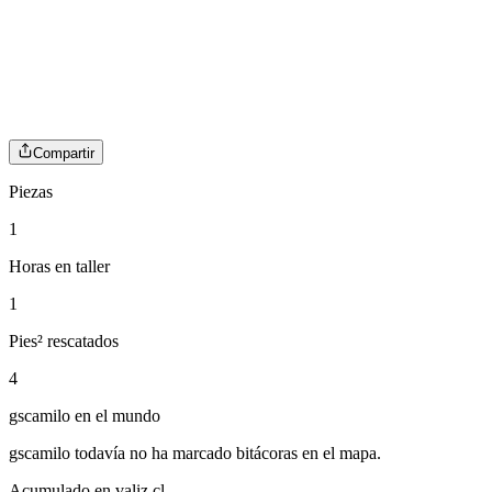
Compartir
Piezas
1
Horas en taller
1
Pies² rescatados
4
gscamilo
en el mundo
gscamilo
todavía no ha marcado bitácoras en el mapa.
Acumulado en valiz.cl