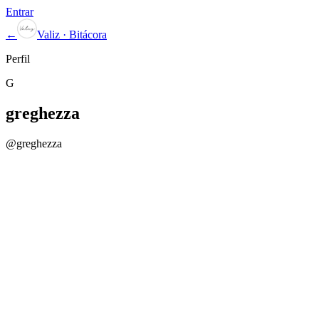
Entrar
←
Valiz · Bitácora
Perfil
G
greghezza
@
greghezza