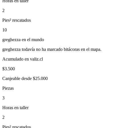
Horas en taller
2
Pies² rescatados
10
greghezza
en el mundo
greghezza
todavía no ha marcado bitácoras en el mapa.
Acumulado en valiz.cl
$
3.500
Canjeable desde $25.000
Piezas
3
Horas en taller
2
Pies² rescatados