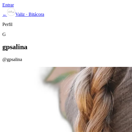
Entrar
←
Valiz · Bitácora
Perfil
G
gpsalina
@
gpsalina