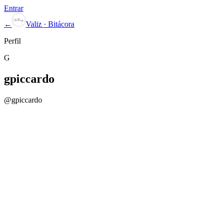
Entrar
←
Valiz · Bitácora
Perfil
G
gpiccardo
@
gpiccardo