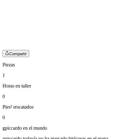
Compartir
Piezas
1
Horas en taller
0
Pies² rescatados
0
gpiccardo
en el mundo
gpiccardo
todavía no ha marcado bitácoras en el mapa.