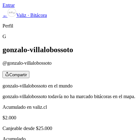
Entrar
←
Valiz · Bitácora
Perfil
G
gonzalo-villalobossoto
@
gonzalo-villalobossoto
Compartir
gonzalo-villalobossoto
en el mundo
gonzalo-villalobossoto
todavía no ha marcado bitácoras en el mapa.
Acumulado en valiz.cl
$
2.000
Canjeable desde $25.000
Acumulado