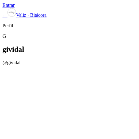
Entrar
←
Valiz · Bitácora
Perfil
G
gividal
@
gividal