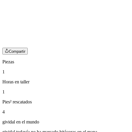
Compartir
Piezas
1
Horas en taller
1
Pies² rescatados
4
gividal
en el mundo
gividal
todavía no ha marcado bitácoras en el mapa.