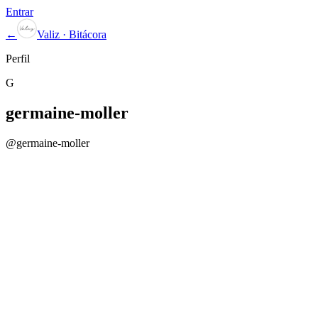
Entrar
←
Valiz · Bitácora
Perfil
G
germaine-moller
@
germaine-moller