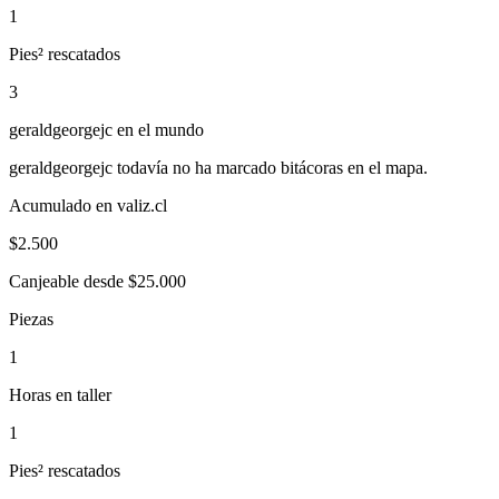
1
Pies² rescatados
3
geraldgeorgejc
en el mundo
geraldgeorgejc
todavía no ha marcado bitácoras en el mapa.
Acumulado en valiz.cl
$
2.500
Canjeable desde $25.000
Piezas
1
Horas en taller
1
Pies² rescatados