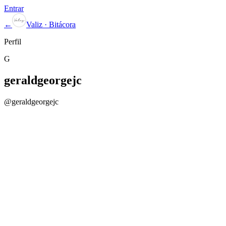
Entrar
←
Valiz · Bitácora
Perfil
G
geraldgeorgejc
@
geraldgeorgejc