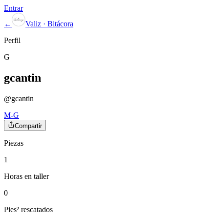
Entrar
←
Valiz · Bitácora
Perfil
G
gcantin
@
gcantin
M-G
Compartir
Piezas
1
Horas en taller
0
Pies² rescatados