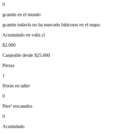
0
gcantin
en el mundo
gcantin
todavía no ha marcado bitácoras en el mapa.
Acumulado en valiz.cl
$
2.000
Canjeable desde $25.000
Piezas
1
Horas en taller
0
Pies² rescatados
0
Acumulado