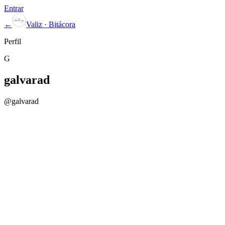
Entrar
←
Valiz · Bitácora
Perfil
G
galvarad
@
galvarad