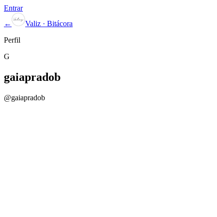
Entrar
←
Valiz · Bitácora
Perfil
G
gaiapradob
@
gaiapradob