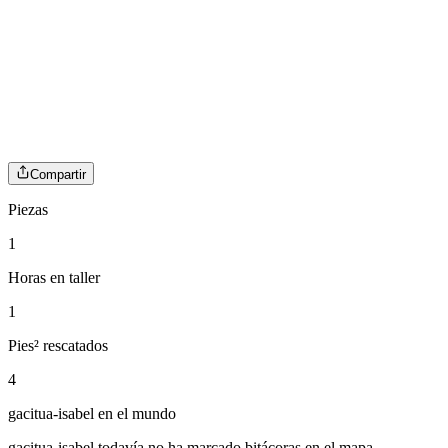
Compartir
Piezas
1
Horas en taller
1
Pies² rescatados
4
gacitua-isabel
en el mundo
gacitua-isabel
todavía no ha marcado bitácoras en el mapa.