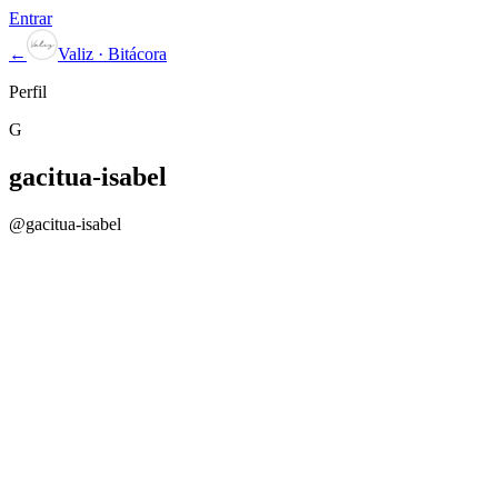
Entrar
←
Valiz · Bitácora
Perfil
G
gacitua-isabel
@
gacitua-isabel