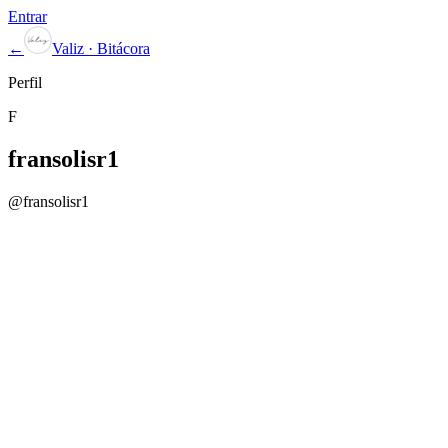
Entrar
←
Valiz · Bitácora
Perfil
F
fransolisr1
@
fransolisr1