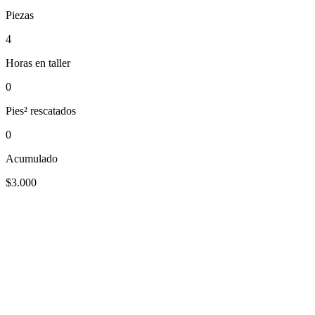
Piezas
4
Horas en taller
0
Pies² rescatados
0
Acumulado
$3.000