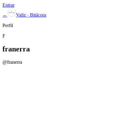
Entrar
←
Valiz · Bitácora
Perfil
F
franerra
@
franerra