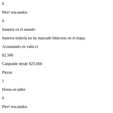
0
Pies² rescatados
0
franerra
en el mundo
franerra
todavía no ha marcado bitácoras en el mapa.
Acumulado en valiz.cl
$
2.500
Canjeable desde $25.000
Piezas
1
Horas en taller
0
Pies² rescatados